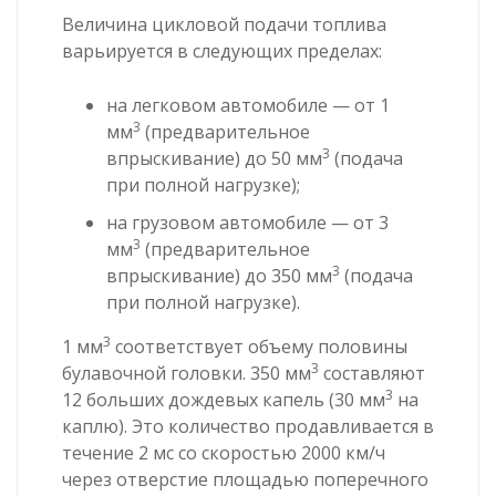
Величина цикловой подачи топлива
варьируется в следующих пределах:
на легковом автомобиле — от 1
3
мм
(предварительное
3
впрыскивание) до 50 мм
(подача
при полной нагрузке);
на грузовом автомобиле — от 3
3
мм
(предварительное
3
впрыскивание) до 350 мм
(подача
при полной нагрузке).
3
1 мм
соответствует объему половины
3
булавочной головки. 350 мм
составляют
3
12 больших дождевых капель (30 мм
на
каплю). Это количество продавливается в
течение 2 мс со скоростью 2000 км/ч
через отверстие площадью поперечного