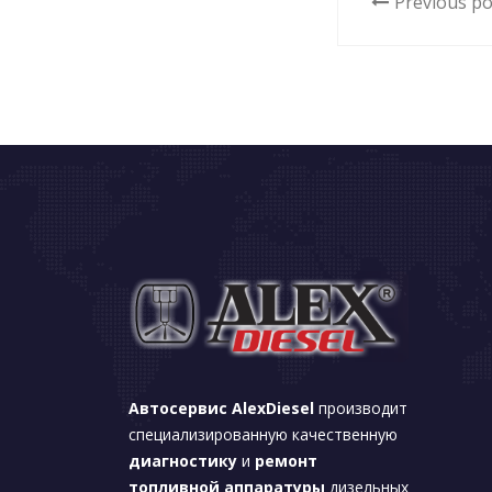
Previous po
Автосервис AlexDiesel
производит
специализированную качественную
диагностику
и
ремонт
топливной аппаратуры
дизельных