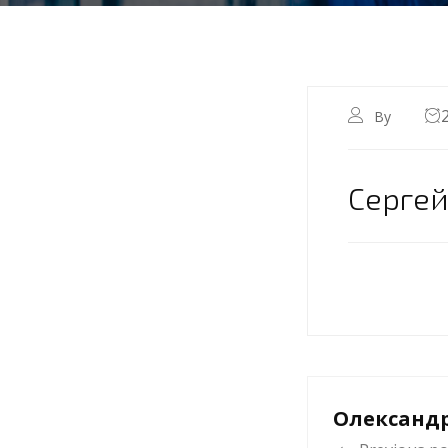
By
Серге
Олександ