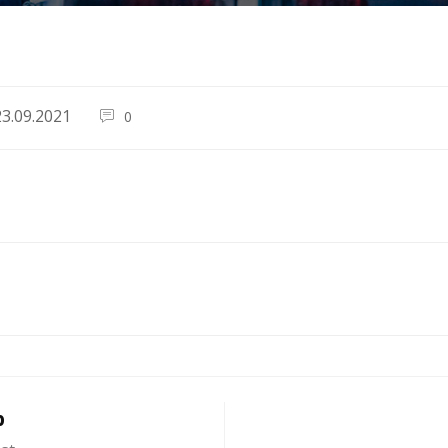
23.09.2021
0
й
р